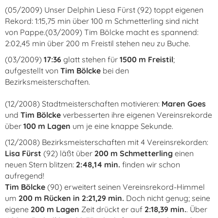
(05/2009) Unser Delphin Liesa Fürst (92) toppt eigenen
Rekord: 1:15,75 min über 100 m Schmetterling sind nicht
von Pappe.(03/2009) Tim Bölcke macht es spannend:
2:02,45 min über 200 m Freistil stehen neu zu Buche.
(03/2009)
17:36
glatt stehen für
1500 m Freistil
;
aufgestellt von
Tim Bölcke
bei den
Bezirksmeisterschaften.
(12/2008) Stadtmeisterschaften motivieren:
Maren Goes
und
Tim Bölcke
verbesserten ihre eigenen Vereinsrekorde
über
100 m Lagen
um je eine knappe Sekunde.
(12/2008) Bezirksmeisterschaften mit 4 Vereinsrekorden:
Lisa Fürst
(92) läßt über
200 m Schmetterling
einen
neuen Stern blitzen:
2:48,14 min.
finden wir schon
aufregend!
Tim Bölcke
(90) erweitert seinen Vereinsrekord-Himmel
um
200 m Rücken in 2:21,29 min.
Doch nicht genug; seine
eigene
200 m Lagen
Zeit drückt er auf
2:18,39 min.
. Über