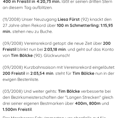
400 m Freistil in 4:20,73 min.
läßt er seinen dritten Stern
an diesem Tag aufblitzen.
(11/2008) Unser Neuzugang
Liesa Fürst
(92) knackt den
27 Jahre alten Rekord über
100 m Schmetterling: 1:15,93
min.
stehen neu zu Buche.
(09/2008) Vereinsrekord getopt: die neue Zeit über
200
Freistil
blinkt nun bei
2:03,18 min
. und geht auf das Konto
von
Tim Bölcke
(90). Glückwunsch!
(09/2008) Kurzbahnsaison mit Vereinsrekord eingeläutet:
200 Freistil
in
2:03,54 min
. steht für
Tim Bölcke
nun in der
ewigen Bestenliste.
(03/2008) Und weiter gehts:
Tim Bölcke
verbesserte bei
den Bezirksmeisterschaften der "Langen Strecken" gleich
drei seiner eigenen Bestmarken über
400m, 800m
und
1.500m Freistil
.