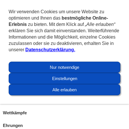
Wir verwenden Cookies um unsere Website zu
Navigation einblenden
optimieren und Ihnen das
bestmögliche Online-
Erlebnis
zu bieten. Mit dem Klick auf
„Alle erlauben“
erklären Sie sich damit einverstanden. Weiterführende
Bestenlisten und Rekorde
Informationen und die Möglichkeit, einzelne Cookies
zuzulassen oder sie zu deaktivieren, erhalten Sie in
Hier findet ihr Ergebnisse aus unserem Wettkampfgeschehen.
unserer
Datenschutzerklärung.
Du hast noch ein tolles Foto für unsere Homepage? Ein Bericht
fehlt? Schick uns deinen Beitrag!
Nur notwendige
Bestenlisten
Einstellungen
Ewige Bestenliste
Jahresbestenliste
Alle erlauben
Vereinsrekorde
Schwimmer des SVD in den Bezirksbestenlisten
Wettkämpfe
Ehrungen