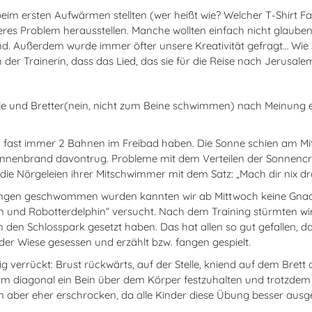
eim ersten Aufwärmen stellten (wer heißt wie? Welcher T-Shirt Farb
 Problem herausstellen. Manche wollten einfach nicht glauben, 
 Außerdem wurde immer öfter unsere Kreativität gefragt… Wie spi
h der Trainerin, dass das Lied, das sie für die Reise nach Jerusa
lle und Bretter(nein, nicht zum Beine schwimmen) nach Meinung ei
fast immer 2 Bahnen im Freibad haben. Die Sonne schien am Mitt
 Sonnenbrand davontrug. Probleme mit dem Verteilen der Sonnencr
 die Nörgeleien ihrer Mitschwimmer mit dem Satz: „Mach dir nix 
ngen geschwommen wurden kannten wir ab Mittwoch keine Gnade
nd Robotterdelphin“ versucht. Nach dem Training stürmten wir rege
in den Schlosspark gesetzt haben. Das hat allen so gut gefallen, 
der Wiese gesessen und erzählt bzw. fangen gespielt.
rrückt: Brust rückwärts, auf der Stelle, kniend auf dem Brett od
rm diagonal ein Bein über dem Körper festzuhalten und trotzdem
en aber eher erschrocken, da alle Kinder diese Übung besser ausg