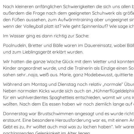
Nach kleineren anfänglichen Schwierigkeiten die sich uns allen b
außerdem die Frage nach dem geeigneten Schuhwerk als größeres
den Füßen aussehen, zum Aufwärmtraining aber ungeeignet sind.
wenn der Volleyball platt ist? Wie geht Spinnenlauf? Wie sage ic
Im Wasser ging es dann richtig zur Sache:
Poolnudeln, Bretter und Bälle waren im Dauereinsatz, wobei Bä
und zum Lieblingsgerät erklärt wurden.
Wir hatten die ganze Woche Glück mit dem Wetter und konnten 
Kinder angeordnet wurde, und die Trainerin als Einzige einen
sahen sehr…naja, weiß aus. Marie, ganz Modebewusst, quittierte
Während am Montag und Dienstag noch relativ „normale“ Übu
Neben normalen Kicks wurde sich auch an „Hühnerflügeldelphin u
für ein wohlverdientes Spaghettieis entschieden, womit wir uns 
wollten. Nach dem Eis essen haben wir noch ziemlich lange auf 
Donnerstag war Brustschwimmen angesagt und es wurde richtig ve
erstaunt. Eine besondere Herausforderung war es, mit einem A
Gebt es zu, ihr wolltet auch mal was zu lachen haben“. Wir war
nachlassenden Gelenkigkeit im Alter liegen…