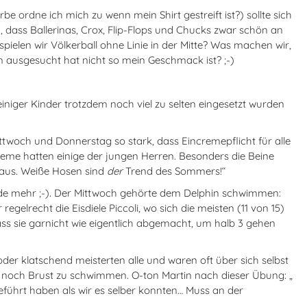
e ordne ich mich zu wenn mein Shirt gestreift ist?) sollte sich
dass Ballerinas, Crox, Flip-Flops und Chucks zwar schön an
elen wir Völkerball ohne Linie in der Mitte? Was machen wir,
lem ausgesucht hat nicht so mein Geschmack ist? ;-)
niger Kinder trotzdem noch viel zu selten eingesetzt wurden
woch und Donnerstag so stark, dass Eincremepflicht für alle
eme hatten einige der jungen Herren. Besonders die Beine
draus. Weiße Hosen sind
der
Trend des Sommers!“
 mehr ;-). Der Mittwoch gehörte dem Delphin schwimmen:
lrecht die Eisdiele Piccoli, wo sich die meisten (11 von 15)
dass sie garnicht wie eigentlich abgemacht, um halb 3 gehen
er klatschend meisterten alle und waren oft über sich selbst
 noch Brust zu schwimmen. O-ton Martin nach dieser Übung: „
eführt haben als wir es selber konnten… Muss an der