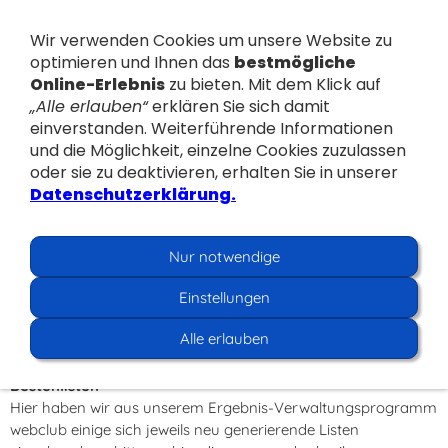
Wir verwenden Cookies um unsere Website zu
optimieren und Ihnen das
bestmögliche
Online-Erlebnis
zu bieten. Mit dem Klick auf
„Alle erlauben“
erklären Sie sich damit
einverstanden. Weiterführende Informationen
und die Möglichkeit, einzelne Cookies zuzulassen
Navigation einblenden
oder sie zu deaktivieren, erhalten Sie in unserer
Datenschutzerklärung.
Berichte und Termine
Nur notwendige
Hier findet ihr Berichte, Erzählungen und Erlebnisse aus
unserem Vereinsleben.
Einstellungen
Du hast noch ein tolles Foto für unsere Homepage? Ein
Alle erlauben
Bericht fehlt? Schick uns deinen Beitrag!
Bestenlisten
Hier haben wir aus unserem Ergebnis-Verwaltungsprogramm
webclub einige sich jeweils neu generierende Listen