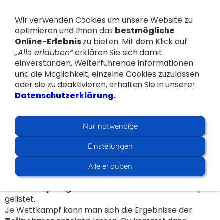
Wir verwenden Cookies um unsere Website zu
optimieren und Ihnen das
bestmögliche
Online-Erlebnis
zu bieten. Mit dem Klick auf
„Alle erlauben“
erklären Sie sich damit
einverstanden. Weiterführende Informationen
und die Möglichkeit, einzelne Cookies zuzulassen
Navigation einblenden
oder sie zu deaktivieren, erhalten Sie in unserer
Datenschutzerklärung.
Wettkampfergebnisse
Nur notwendige
Ergebnisse von
Einstellungen
Wettkämpfen/Veranstaltungen
Alle erlauben
Seit Beginn der digitalen Verarbeitung von
Wettkampfergebnissen
sind hier alle Wettkämpfe
gelistet.
Je Wettkampf kann man sich die Ergebnisse der