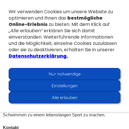
Wir verwenden Cookies um unsere Website zu
optimieren und Ihnen das
bestmögliche
Online-Erlebnis
zu bieten. Mit dem Klick auf
„Alle erlauben“
erklären Sie sich damit
einverstanden. Weiterführende Informationen
und die Möglichkeit, einzelne Cookies zuzulassen
Navigation einblenden
oder sie zu deaktivieren, erhalten Sie in unserer
Datenschutzerklärung.
Nur notwendige
Hier ist alles das zu finden, was für
Einstellungen
unser Vereinsleben wichtig ist.
Alle erlauben
Wir verstehen uns nicht als Dienstleister sondern als eine
lebendige Gemeinschaft von engagierten Menschen mit dem Ziel,
Schwimmen zu einem lebenslangen Sport zu machen.
Kontakt